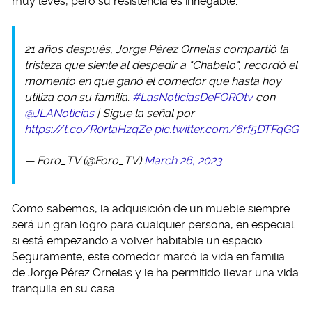
muy leves, pero su resistencia es innegable.
21 años después, Jorge Pérez Ornelas compartió la
tristeza que siente al despedir a "Chabelo", recordó el
momento en que ganó el comedor que hasta hoy
utiliza con su familia.
#LasNoticiasDeFOROtv
con
@JLANoticias
| Sigue la señal por
https://t.co/R0rtaHzqZe
pic.twitter.com/6rf5DTFqGG
— Foro_TV (@Foro_TV)
March 26, 2023
Como sabemos, la adquisición de un mueble siempre
será un gran logro para cualquier persona, en especial
si está empezando a volver habitable un espacio.
Seguramente, este comedor marcó la vida en familia
de Jorge Pérez Ornelas y le ha permitido llevar una vida
tranquila en su casa.