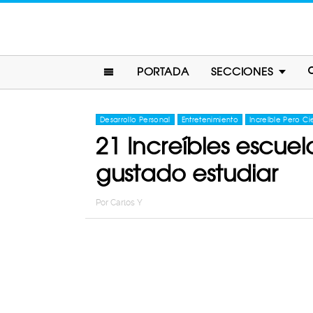
PORTADA
SECCIONES
Desarrollo Personal
Entretenimiento
Increíble Pero Ci
21 Increíbles escue
gustado estudiar
Por
Carlos Y