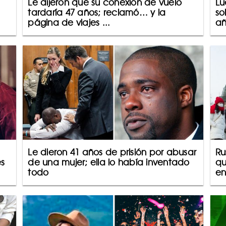
Le dijeron que su conexión de vuelo
Lu
tardaría 47 años; reclamó… y la
so
página de viajes ...
añ
Le dieron 41 años de prisión por abusar
Ru
es
de una mujer; ella lo había inventado
qu
todo
en