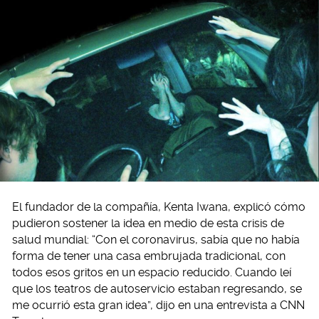
El fundador de la compañía, Kenta Iwana, explicó cómo
pudieron sostener la idea en medio de esta crisis de
salud mundial: “Con el coronavirus, sabía que no había
forma de tener una casa embrujada tradicional, con
todos esos gritos en un espacio reducido. Cuando leí
que los teatros de autoservicio estaban regresando, se
me ocurrió esta gran idea”, dijo en una entrevista a CNN