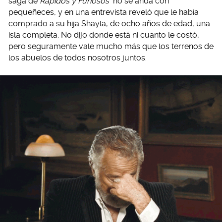
saga de
Rápidos y Furiosos
no se anda con
pequeñeces, y en una entrevista reveló que le había
comprado a su hija Shayla, de ocho años de edad, una
isla completa. No dijo donde está ni cuanto le costó,
pero seguramente vale mucho más que los terrenos de
los abuelos de todos nosotros juntos.