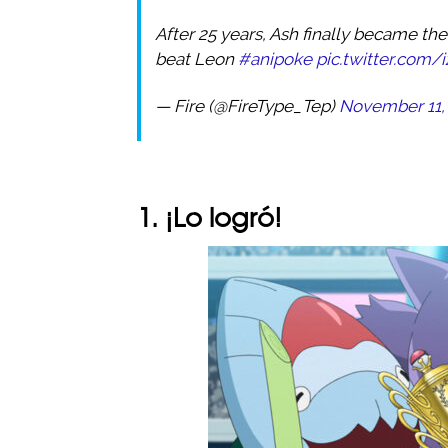
After 25 years, Ash finally became the 
beat Leon
#anipoke
pic.twitter.com
— Fire (@FireType_Tep)
November 11,
1. ¡Lo logró!