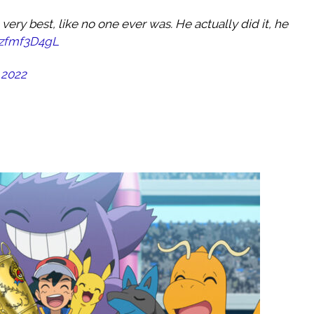
very best, like no one ever was. He actually did it, he
/izfmf3D4gL
 2022