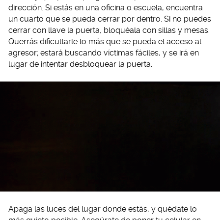
dirección. Si estás en una oficina o escuela, encuentra
un cuarto que se pueda cerrar por dentro. Si no puedes
cerrar con llave la puerta, bloquéala con sillas y mesas.
Querrás dificultarle lo más que se pueda el acceso al
agresor; estará buscando víctimas fáciles, y se irá en
lugar de intentar desbloquear la puerta.
Apaga las luces del lugar donde estás, y quédate lo