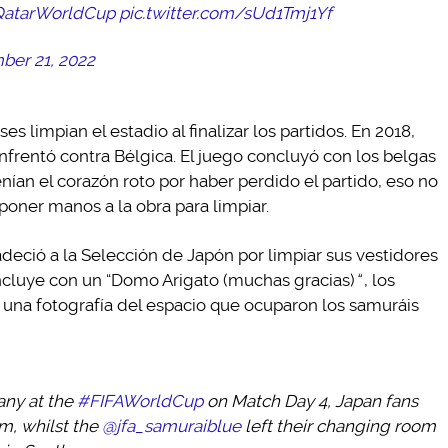
atarWorldCup
pic.twitter.com/sUd1Tmj1Yf
er 21, 2022
es limpian el estadio al finalizar los partidos. En 2018,
nfrentó contra Bélgica. El juego concluyó con los belgas
nían el corazón roto por haber perdido el partido, eso no
 poner manos a la obra para limpiar.
adeció a la Selección de Japón por limpiar sus vestidores
oncluye con un “Domo Arigato (muchas gracias)
“
, los
una fotografía del espacio que ocuparon los samuráis
any at the
#FIFAWorldCup
on Match Day 4, Japan fans
um, whilst the
@jfa_samuraiblue
left their changing room