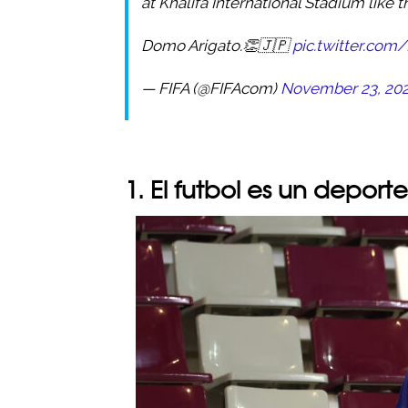
at Khalifa International Stadium like th
Domo Arigato.👏🇯🇵
pic.twitter.co
— FIFA (@FIFAcom)
November 23, 20
1. El futbol es un deport