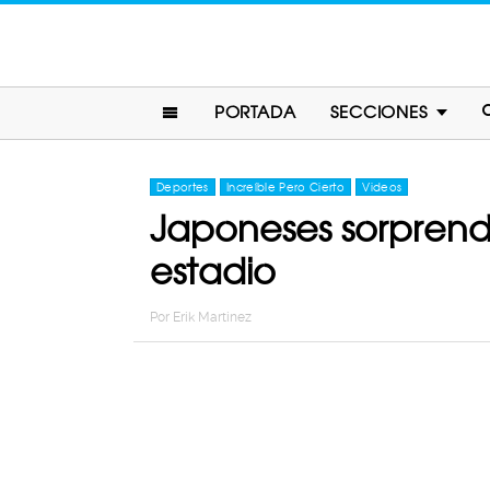
PORTADA
SECCIONES
Deportes
Increíble Pero Cierto
Videos
Japoneses sorprende
estadio
Por
Erik Martinez