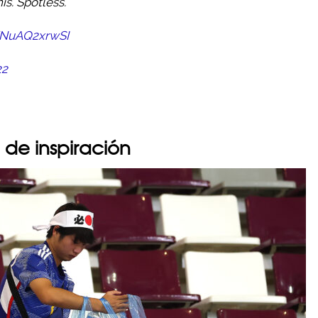
is. Spotless.
m/NuAQ2xrwSI
22
e de inspiración