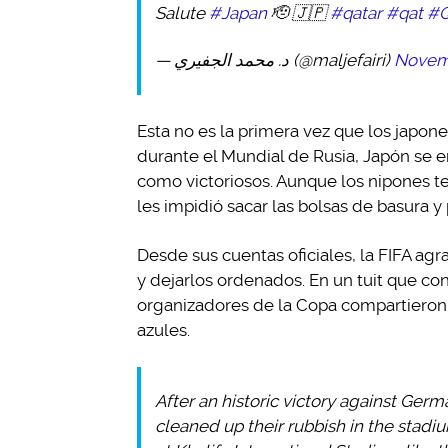
Salute
#Japan
🫡 🇯🇵
#qatar
#qat
#Q
— د. محمد الجفيري (@maljefairi)
Novemb
Esta no es la primera vez que los japones
durante el Mundial de Rusia, Japón se e
como victoriosos. Aunque los nipones te
les impidió sacar las bolsas de basura y
Desde sus cuentas oficiales, la FIFA agr
y dejarlos ordenados. En un tuit que c
organizadores de la Copa compartieron 
azules.
After an historic victory against Germ
cleaned up their rubbish in the stadi