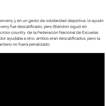
erveny y en un gesto de solidaridad deportiva, lo ayudó
erveny fue descalificado, pero Brandon siguió en
cross-country
de la Federación Nacional de Escuelas
dor ayudaba a otro, ambos eran descalificados, pero la
ritano no fuera penalizado.