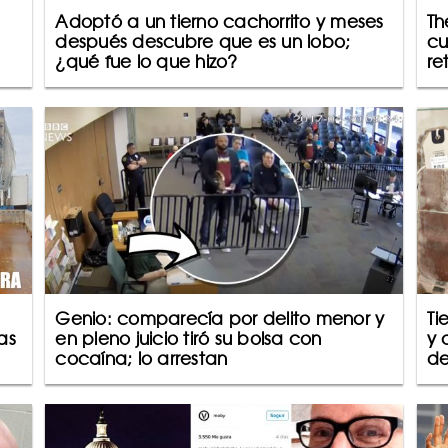
Adoptó a un tierno cachorrito y meses
Th
s
después descubre que es un lobo;
cu
¿qué fue lo que hizo?
re
Genio: comparecía por delito menor y
Ti
as
en pleno juicio tiró su bolsa con
y 
cocaína; lo arrestan
d