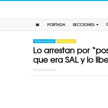
PORTADA
SECCIONES
Entretenimiento
Humor & Risa
Lo arrestan por “p
que era SAL y lo lib
Por
Aldo Rackson