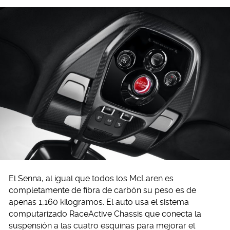
El Senna, al igual que todos los McLaren es
completamente de fibra de carbón su peso es de
apenas 1,160 kilogramos. El auto usa el sistema
computarizado RaceActive Chassis que conecta la
suspensión a las cuatro esquinas para mejorar el