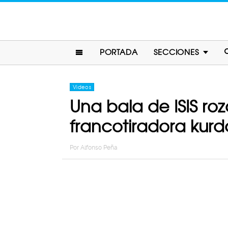
PORTADA
SECCIONES
Videos
Una bala de ISIS roz
francotiradora kurda
Por
Alfonso Peña