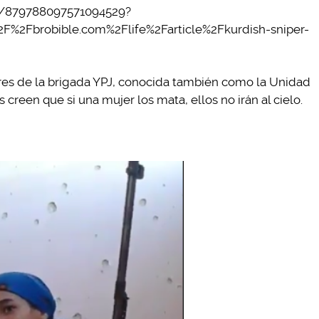
us/879788097571094529?
2F%2Fbrobible.com%2Flife%2Farticle%2Fkurdish-sniper-
res de la brigada YPJ, conocida también como la Unidad
reen que si una mujer los mata, ellos no irán al cielo.