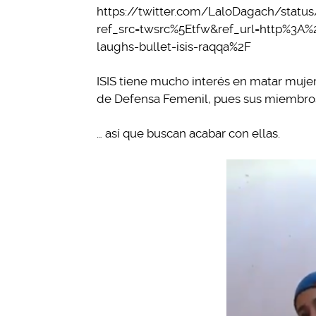
https://twitter.com/LaloDagach/stat
ref_src=twsrc%5Etfw&ref_url=http%3A%
laughs-bullet-isis-raqqa%2F
ISIS tiene mucho interés en matar muje
de Defensa Femenil, pues sus miembros c
… así que buscan acabar con ellas.