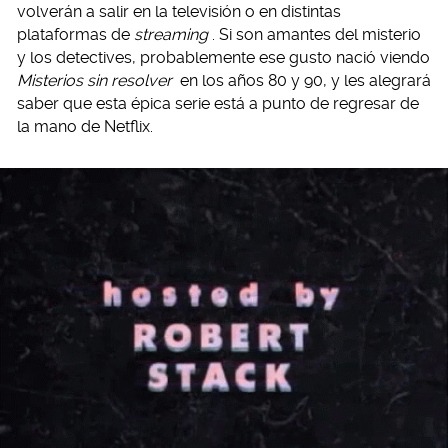
volverán a salir en la televisión o en distintas
plataformas de
streaming
. Si son amantes del misterio
y los detectives, probablemente ese gusto nació viendo
Misterios sin resolver
en los años 80 y 90, y les alegrará
saber que esta épica serie está a punto de regresar de
la mano de Netflix.