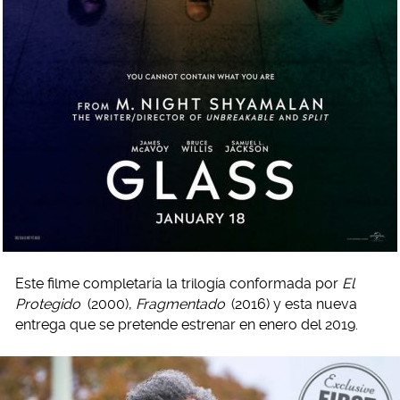
Este filme completaría la trilogía conformada por
El
Protegido
(2000),
Fragmentado
(2016) y esta nueva
entrega que se pretende estrenar en enero del 2019.