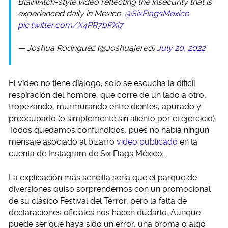
Blairwitch-style video reflecting the insecurity that is
experienced daily in Mexico.
@SixFlagsMexico
pic.twitter.com/X4PR7bPXi7
— Joshua Rodriguez (@Joshuajered)
July 20, 2022
El video no tiene diálogo, solo se escucha la difícil
respiración del hombre, que corre de un lado a otro,
tropezando, murmurando entre dientes, apurado y
preocupado (o simplemente sin aliento por el ejercicio).
Todos quedamos confundidos, pues no había ningún
mensaje asociado al bizarro
video publicado
en la
cuenta de Instagram de Six Flags México.
La explicación más sencilla sería que el parque de
diversiones quiso sorprendernos con un promocional
de su clásico Festival del Terror, pero la falta de
declaraciones oficiales nos hacen dudarlo. Aunque
puede ser que haya sido un error, una broma o algo