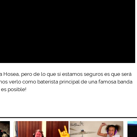
a Hosea, pero de lo que sí estamos seguros es que será
ramos verlo como baterista principal de una famosa banda
 es posible!