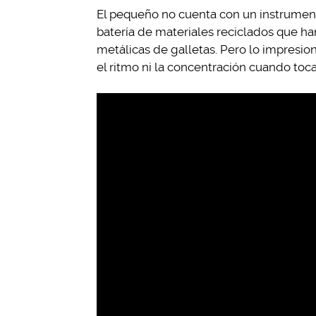
El pequeño no cuenta con un instrumento
batería de materiales reciclados que ha
metálicas de galletas. Pero lo impresio
el ritmo ni la concentración cuando toca