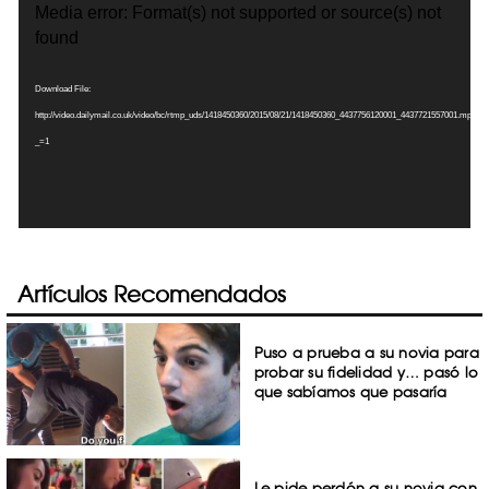
Media error: Format(s) not supported or source(s) not
Player
found
Download File:
http://video.dailymail.co.uk/video/bc/rtmp_uds/1418450360/2015/08/21/1418450360_4437756120001_4437721557001.mp4?
_=1
Artículos Recomendados
Puso a prueba a su novia para
probar su fidelidad y… pasó lo
que sabíamos que pasaría
Le pide perdón a su novia con