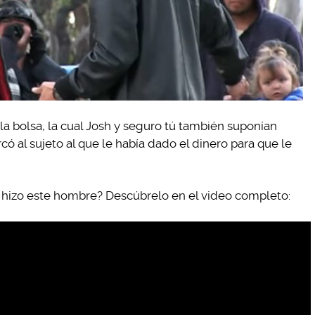
la bolsa, la cual Josh y seguro tú también suponían
có al sujeto al que le había dado el dinero para que le
e hizo este hombre? Descúbrelo en el video completo: