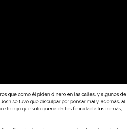
os que como él piden dinero en las calles, y algunos de
e Josh se tuvo que disculpar por pensar mal y, además, al
 le dijo que solo quería darles felicidad a los demás,