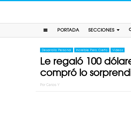
PORTADA
SECCIONES
Desarrollo Personal
Increíble Pero Cierto
Videos
Le regaló 100 dólar
compró lo sorprend
Por
Carlos Y