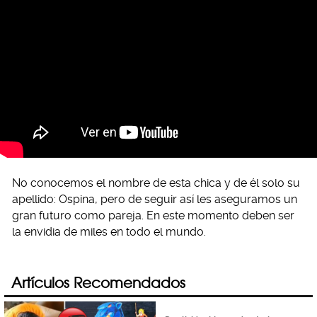
No conocemos el nombre de esta chica y de él solo su
apellido: Ospina, pero de seguir así les aseguramos un
gran futuro como pareja. En este momento deben ser
la envidia de miles en todo el mundo.
Artículos Recomendados