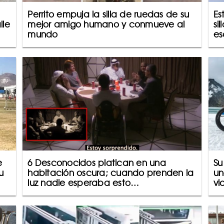
Perrito empuja la silla de ruedas de su
Es
lle
mejor amigo humano y conmueve al
si
mundo
es
e
6 Desconocidos platican en una
Su
u
habitación oscura; cuando prenden la
un
luz nadie esperaba esto…
vi