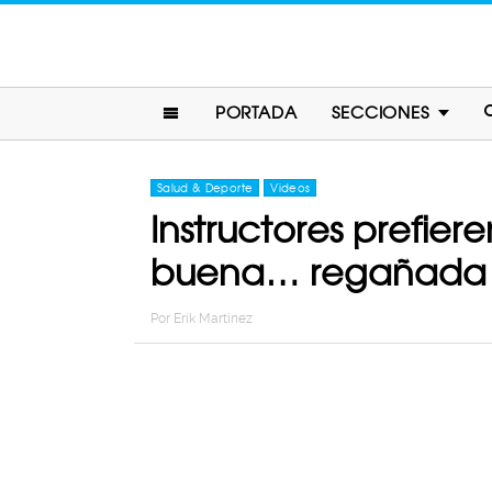
PORTADA
SECCIONES
Salud & Deporte
Videos
Instructores prefie
buena… regañada
Por
Erik Martinez