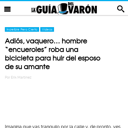
Increíble Pero Cierto
Videos
Adiós, vaquero… hombre
“encueroles” roba una
bicicleta para huir del esposo
de su amante
Por
Erik Martinez
Imagina que vas tranquilo por la calle y, de pronto, ves