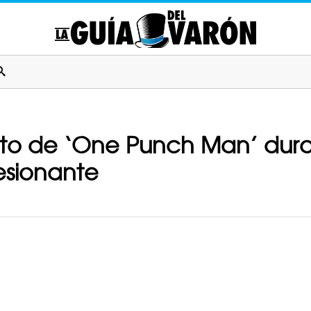
nto de ‘One Punch Man’ dur
resionante