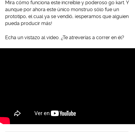
Mira cómo funciona este increíble y poderoso go kart. Y
aunque por ahora este único monstruo sólo fue un
prototipo, el cual ya se vendió, ¡esperamos que alguien
pueda producir más!
Echa un vistazo al video. ¿Te atreverías a correr en él?