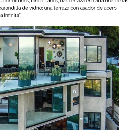
 dormitorios; cinco baños; bar-terraza en cada una de las
 barandilla de vidrio; una terraza con asador de acero
infinita”.