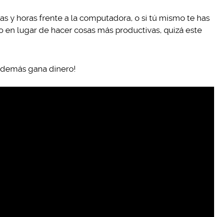
ras y horas frente a la computadora, o si tú mismo te has
o en lugar de hacer cosas más productivas, quizá este
 además gana dinero!