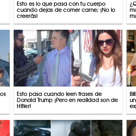
Esto es lo que pasa con tu cuerpo
¿Q
cuando dejas de comer carne; ¡No lo
mu
creerás!
mu
gos
Esto pasa cuando leen frases de
Bi
Donald Trump ¡Pero en realidad son de
un
Hitler!
ex