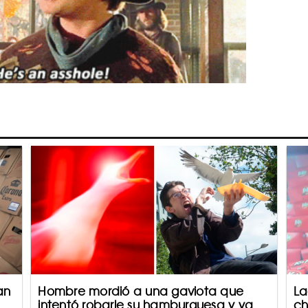
an
Hombre mordió a una gaviota que
La
intentó robarle su hamburguesa y ya
ch