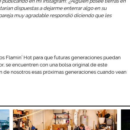
e publicando en mi Instagram: ‘¿Alguien posee tierras en
tarían dispuestas a dejarme enterrar algo en su
 pareja muy agradable respondió diciendo que les
etos Flamin’ Hot para que futuras generaciones puedan
dor, se encuentren con una bolsa original de este
án de nosotros esas próximas generaciones cuando vean