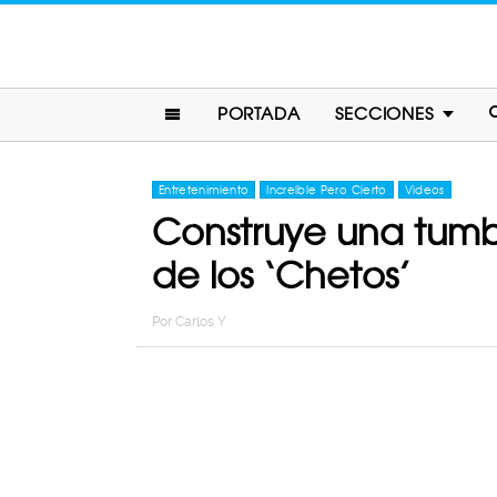
PORTADA
SECCIONES
Entretenimiento
Increíble Pero Cierto
Videos
Construye una tumb
de los ‘Chetos’
Por
Carlos Y