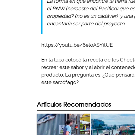
La forma en que encontré la tierra fu
el PNW (noroeste del Pacífico) que es
propiedad? (no es un cadáver)’ y una
encantaría ser parte del proyecto.
https://youtu.be/6eloASYitUE
En la tapa colocó la receta de los Che
recrear este sabor y al abrir el contene
producto. La pregunta es: ¿Qué pensar
este sarcófago?
Artículos Recomendados