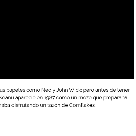
s papeles como Neo y John Wick; pero antes de tener
llo Keanu apareció en 1987 como un mozo que preparaba
naba disfrutando un tazón de Cornflakes.