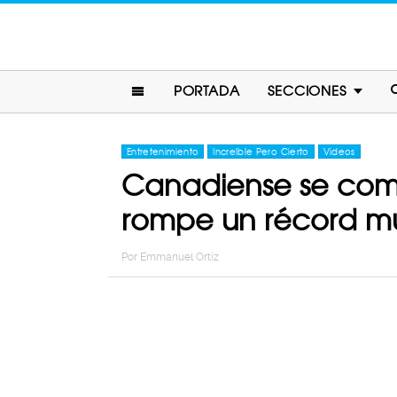
PORTADA
SECCIONES
Entretenimiento
Increíble Pero Cierto
Videos
Canadiense se come
rompe un récord m
Por
Emmanuel Ortiz