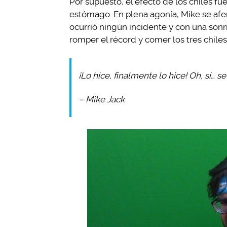
Por supuesto, el efecto de los chiles f
estómago. En plena agonía, Mike se afe
ocurrió ningún incidente y con una son
romper el récord y comer los tres chile
¡Lo hice, finalmente lo hice! Oh, sí… 
– Mike Jack