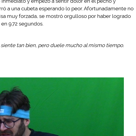
ue inmediato y empezó a sentir dolor en el pecho y
rró a una cubeta esperando lo peor. Afortunadamente no
risa muy forzada, se mostró orgulloso por haber logrado
s en 9.72 segundos.
se siente tan bien, pero duele mucho al mismo tiempo.