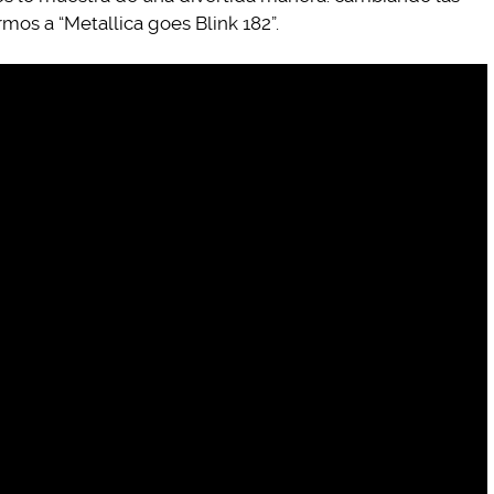
os a “Metallica goes Blink 182”.