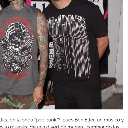
lica en la onda “pop punk”?, pues Ben Eller, un músico y
os lo muestra de una divertida manera: cambiando las