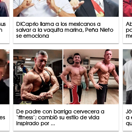
sus
DiCaprio llama a los mexicanos a
Ab
n
salvar a la vaquita marina, Peña Nieto
pa
se emociona
me
De padre con barriga cervecera a
Jó
es
‘fitness’; cambió su estilo de vida
a 
inspirado por ...
qu