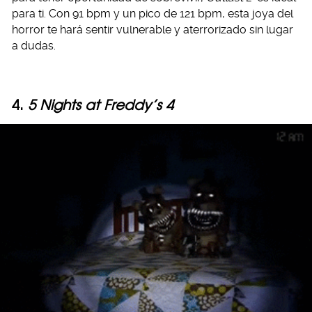
para ti. Con 91 bpm y un pico de 121 bpm, esta joya del
horror te hará sentir vulnerable y aterrorizado sin lugar
a dudas.
4.
5 Nights at Freddy’s 4