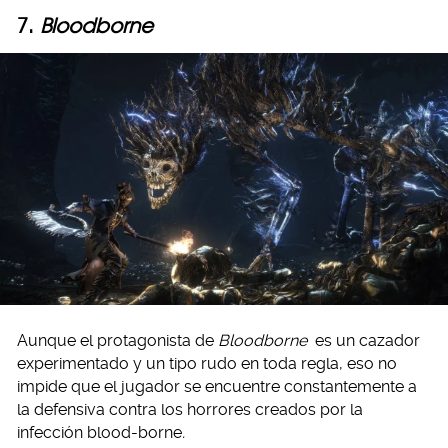
7.
Bloodborne
Aunque el protagonista de
Bloodborne
es un cazador
experimentado y un tipo rudo en toda regla, eso no
impide que el jugador se encuentre constantemente a
la defensiva contra los horrores creados por la
infección blood-borne
.