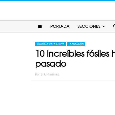
PORTADA
SECCIONES
Increíble Pero Cierto
Tecnología
10 Increíbles fósil
pasado
Por
Erik Martinez