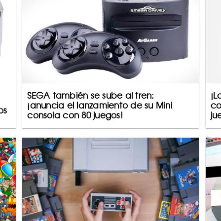
SEGA también se sube al tren:
¡L
¡anuncia el lanzamiento de su Mini
co
os
consola con 80 juegos!
ju