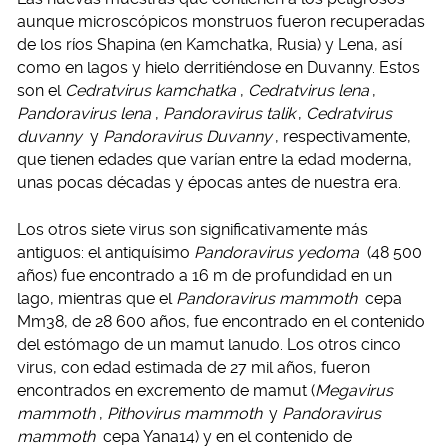
aunque microscópicos monstruos fueron recuperadas
de los ríos Shapina (en Kamchatka, Rusia) y Lena, así
como en lagos y hielo derritiéndose en Duvanny. Estos
son el
Cedratvirus kamchatka
,
Cedratvirus lena
,
Pandoravirus lena
,
Pandoravirus talik
,
Cedratvirus
duvanny
y
Pandoravirus Duvanny
, respectivamente,
que tienen edades que varían entre la edad moderna,
unas pocas décadas y épocas antes de nuestra era.
Los otros siete virus son significativamente más
antiguos: el antiquísimo
Pandoravirus yedoma
(48 500
años) fue encontrado a 16 m de profundidad en un
lago, mientras que el
Pandoravirus mammoth
cepa
Mm38, de 28 600 años, fue encontrado en el contenido
del estómago de un mamut lanudo. Los otros cinco
virus, con edad estimada de 27 mil años, fueron
encontrados en excremento de mamut (
Megavirus
mammoth
,
Pithovirus mammoth
y
Pandoravirus
mammoth
cepa Yana14) y en el contenido de