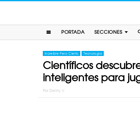
PORTADA
SECCIONES
Increíble Pero Cierto
Tecnología
Científicos descubr
inteligentes para j
Por
Danny V