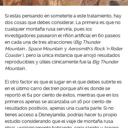
Si estás pensando en someterte a este tratamiento, hay
dos cosas que debes considerar. La primera es que no
cualquier montaña rusa serviría, pues los
investigadores pasearon el riñón artificial en 60 paseos
en cada una de tres atracciones (
Big Thunder
Mountain
,
Space Mountain
y
Aerosmith’s Rock ‘n Roller
Coaster
), pero la única instancia que arrojó resultados
reproducibles y útiles clínicamente fue la
Big Thunder
Mountain
.
El otro factor es que el lugar en el que debes subirte es
en el último carro del tren porque ahí es donde se
reportó el 64 por ciento de éxitos, mientras que en los
primeros apenas se alcanzaba un 16 por ciento de
resultados positivos, apenas una cuarta parte. Si no
tienes acceso a Disneylandia, podrías hacer tu propio
estudio considerando que el viaje de montaña rusa
ideal, urológicamente hablando, sería rápido y áspero,