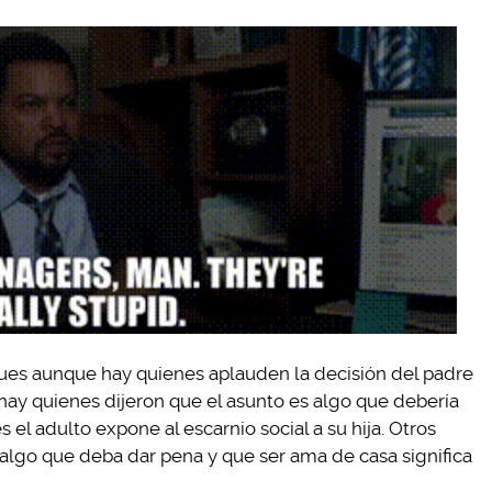
ues aunque hay quienes aplauden la decisión del padre
, hay quienes dijeron que el asunto es algo que debería
 el adulto expone al escarnio social a su hija. Otros
s algo que deba dar pena y que ser ama de casa significa