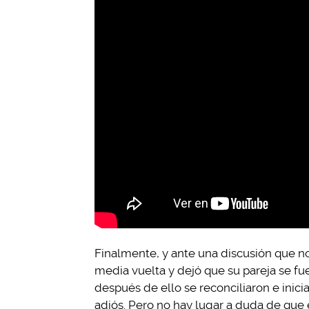
Finalmente, y ante una discusión que no 
media vuelta y dejó que su pareja se fue
después de ello se reconciliaron e inici
adiós. Pero no hay lugar a duda de que