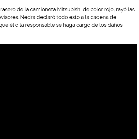
trasero de la camioneta Mitsubishi de color rojo, rayó las
rovisores. Nedra declaró todo esto a la cadena de
que él o la responsable se haga cargo de los daños