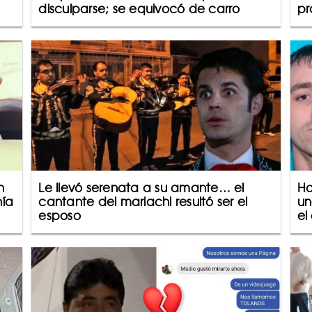
disculparse; se equivocó de carro
pr
n
Le llevó serenata a su amante… el
Ho
nía
cantante del mariachi resultó ser el
un
esposo
el