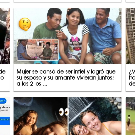
 de
Mujer se cansó de ser infiel y logró que
¿V
eo
su esposo y su amante vivieran juntos;
tr
a los 2 los ...
de