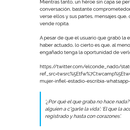
Mientras tanto, un héroe sin capa se p
conversación, bastante comprometedora
verse ellos y sus partes, mensajes que, 
vende ropita.
A pesar de que el usuario que grabó la 
haber actuado, lo cierto es que, al men
engañado tenga la oportunidad de verlo
https://twitter.com/elconde_nad0/sta
ref_src=twsrc%5Etfw%7Ctwcamp%5Etw
mujer-infiel-estadio-escribia-whatsa
‘¿Por qué el que graba no hace nada?’
alguien a c*garle la vida’; ‘El que la
registrado y hasta con corazones’.