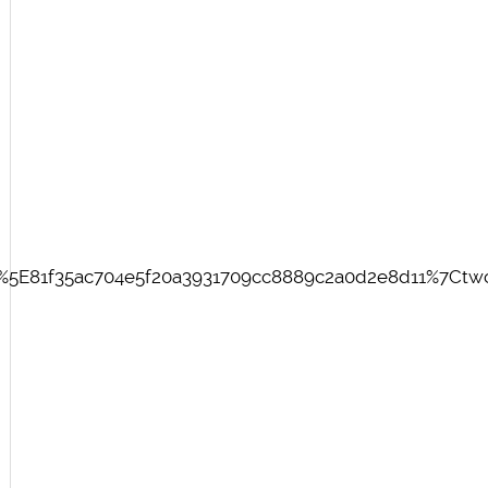
E81f35ac704e5f20a3931709cc8889c2a0d2e8d11%7Ctwco