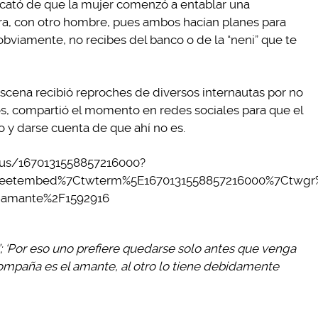
ercató de que la mujer comenzó a entablar una
, con otro hombre, pues ambos hacían planes para
obviamente, no recibes del banco o de la “neni” que te
escena recibió reproches de diversos internautas por no
os, compartió el momento en redes sociales para que el
 y darse cuenta de que ahí no es.
tus/1670131558857216000?
eetembed%7Ctwterm%5E1670131558857216000%7Ctwgr%5
pp-amante%2F1592916
; ‘Por eso uno prefiere quedarse solo antes que venga
 acompaña es el amante, al otro lo tiene debidamente