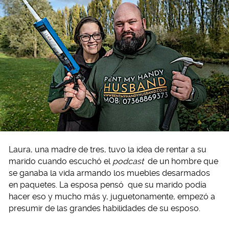
Laura, una madre de tres, tuvo la idea de rentar a su
marido cuando escuchó el
podcast
de un hombre que
se ganaba la vida armando los muebles desarmados
en paquetes. La esposa pensó que su marido podía
hacer eso y mucho más y, juguetonamente, empezó a
presumir de las grandes habilidades de su esposo.