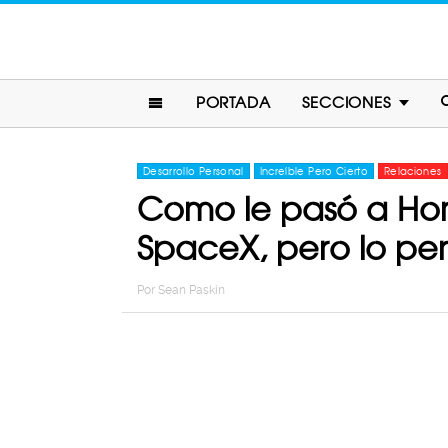
PORTADA
SECCIONES
Desarrollo Personal
Increíble Pero Cierto
Relaciones
Como le pasó a Hom
SpaceX, pero lo per
Por
Sean Paskin