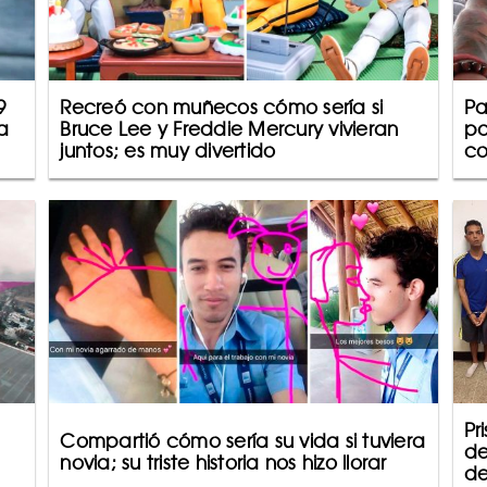
9
Recreó con muñecos cómo sería si
Pa
a
Bruce Lee y Freddie Mercury vivieran
pa
juntos; es muy divertido
co
Pr
Compartió cómo sería su vida si tuviera
de
novia; su triste historia nos hizo llorar
de