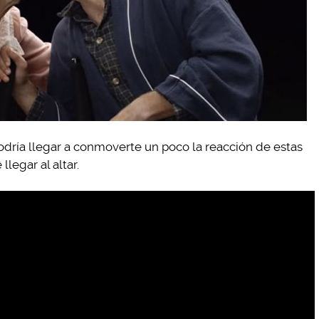
podría llegar a conmoverte un poco la reacción de estas
legar al altar.