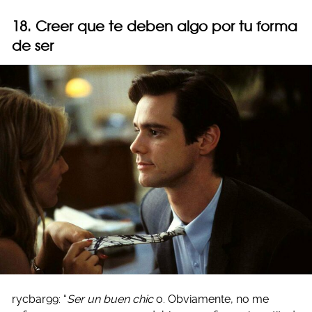
18. Creer que te deben algo por tu forma
de ser
rycbar99: “
Ser un buen chic
o. Obviamente, no me