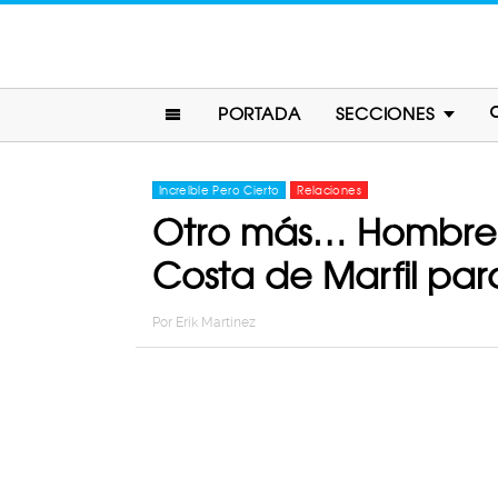
PORTADA
SECCIONES
Increíble Pero Cierto
Relaciones
Otro más… Hombre c
Costa de Marfil par
Por
Erik Martinez