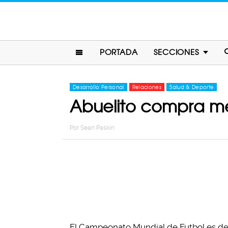
PORTADA
SECCIONES
Desarrollo Personal
Relaciones
Salud & Deporte
Abuelito compra meg
Por
Sean Paskin
El Campeonato Mundial de Futbol es de