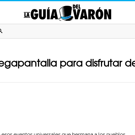
apantalla para disfrutar de
 esos eventos universales que hermana a los pueblos,