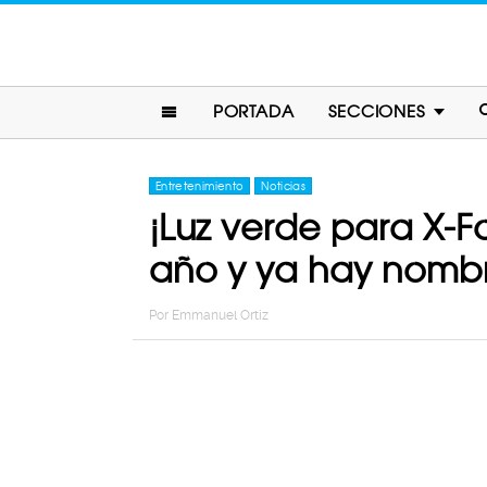
PORTADA
SECCIONES
Entretenimiento
Noticias
¡Luz verde para X-Fo
año y ya hay nomb
Por
Emmanuel Ortiz