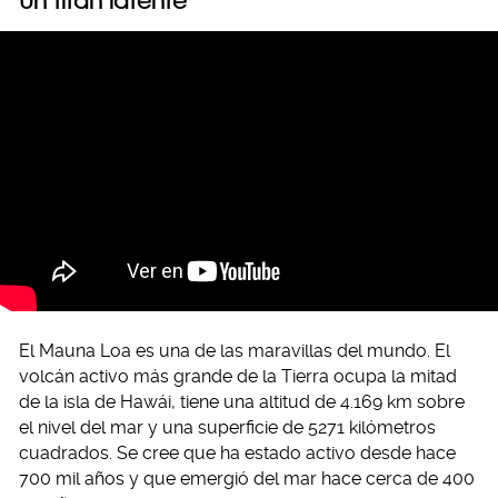
Un titán latente
El Mauna Loa es una de las maravillas del mundo. El
volcán activo más grande de la Tierra ocupa la mitad
de la isla de Hawái, tiene una altitud de 4.169 km sobre
el nivel del mar y una superficie de 5271 kilómetros
cuadrados. Se cree que ha estado activo desde hace
700 mil años y que emergió del mar hace cerca de 400